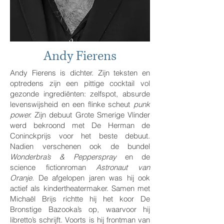
Andy Fierens
Andy Fierens is dichter. Zijn teksten en
optredens zijn een pittige cocktail vol
gezonde ingrediënten: zelfspot, absurde
levenswijsheid en een flinke scheut
punk
power.
Zijn debuut Grote Smerige Vlinder
werd bekroond met De Herman de
Coninckprijs voor het beste debuut.
Nadien verschenen ook de bundel
Wonderbra’s & Pepperspray
en de
science fictionroman
Astronaut van
Oranje.
De afgelopen jaren was hij ook
actief als kindertheatermaker. Samen met
Michaël Brijs richtte hij het koor De
Bronstige Bazooka’s op, waarvoor hij
libretto’s schrijft. Voorts is hij frontman van