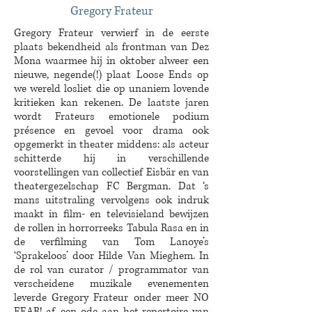
Gregory Frateur
Gregory Frateur verwierf in de eerste
plaats bekendheid als frontman van Dez
Mona waarmee hij in oktober alweer een
nieuwe, negende(!) plaat Loose Ends op
we wereld losliet die op unaniem lovende
kritieken kan rekenen. De laatste jaren
wordt Frateurs emotionele podium
présence en gevoel voor drama ook
opgemerkt in theater middens: als acteur
schitterde hij in verschillende
voorstellingen van collectief Eisbär en van
theatergezelschap FC Bergman. Dat ‘s
mans uitstraling vervolgens ook indruk
maakt in film- en televisieland bewijzen
de rollen in horrorreeks Tabula Rasa en in
de verfilming van Tom Lanoye’s
‘Sprakeloos’ door Hilde Van Mieghem. In
de rol van curator / programmator van
verscheidene muzikale evenementen
leverde Gregory Frateur onder meer NO
FEAR! af, een ode aan het repertoire van