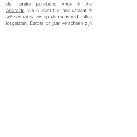
de literaire punkband
Andy & the
Androids
, die in 2023 hun debuutplaat
Ik
wil een robot zijn
op de mensheid zullen
losgelaten. Eerder dit jaar verscheen zijn
nieuwe dichtbundel
De Trompetten van
Toetanchamon.
Gastronomie